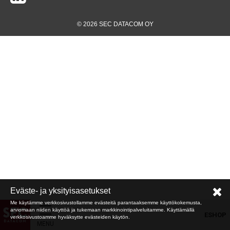
© 2026 SEC DATACOM OY
Eväste- ja yksityisasetukset
Me käytämme verkkosivustollamme evästeitä parantaaksemme käyttökokemusta,
arviomaan niiden käyttöä ja tukemaan markkinointipalveluitamme. Käyttämällä
ESHOP
verkkosivustoamme hyväksytte evästeiden käytön.
MENU