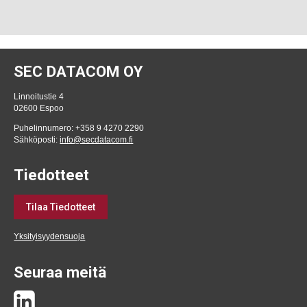
SEC DATACOM OY
Linnoitustie 4
02600 Espoo
Puhelinnumero: +358 9 4270 2290
Sähköposti:
info@secdatacom.fi
Tiedotteet
Tilaa Tiedotteet
Yksityisyydensuoja
Seuraa meitä