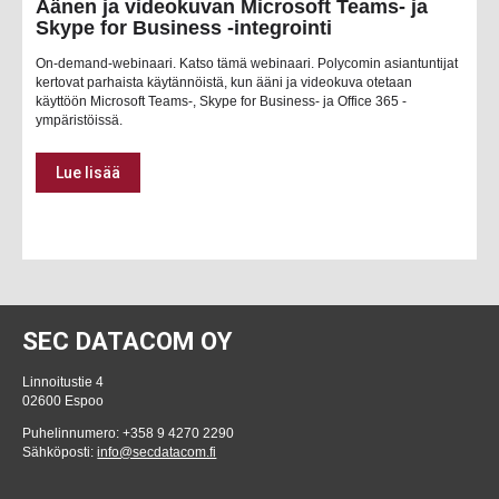
Äänen ja videokuvan Microsoft Teams- ja
Skype for Business -integrointi
On-demand-webinaari. Katso tämä webinaari. Polycomin asiantuntijat
kertovat parhaista käytännöistä, kun ääni ja videokuva otetaan
käyttöön Microsoft Teams-, Skype for Business- ja Office 365 -
ympäristöissä.
Lue lisää
SEC DATACOM OY
Linnoitustie 4
02600 Espoo
Puhelinnumero: +358 9 4270 2290
Sähköposti:
info@secdatacom.fi