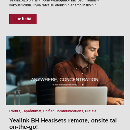
Yealink A20 on ”all-in-one”-videopalkki Microsoft Teams -
kokoustiloihin. Hyvä ratkaisu etenkin pienempiin tiloihin
Lue lisää
Events, Tapahtumat, Unified Communications, Uutisia
Yealink BH Headsets remote, onsite tai
on-the-go!