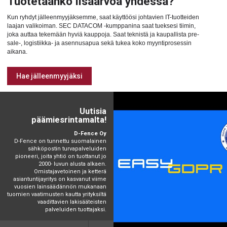
Tuotetaanko lisäarvoa yhdessä?
Kun ryhdyt jälleenmyyjäksemme, saat käyttöösi johtavien IT-tuotteiden
laajan valikoiman. SEC DATACOM -kumppanina saat tueksesi tiimin,
joka auttaa tekemään hyviä kauppoja. Saat teknistä ja kaupallista pre-
sale-, logistiikka- ja asennusapua sekä tukea koko myyntiprosessin
aikana.
Hae jälleenmyyjäksi
Uutisia
päämiesrintamalta!
D-Fence Oy
D-Fence on tunnettu suomalainen
sähköpostin turvapalveluiden
pioneeri, joita yhtiö on tuottanut jo
2000- luvun alusta alkaen.
Omistajavetoinen ja ketterä
asiantuntijayritys on kasvanut viime
vuosien lainsäädännön mukanaan
tuomien vaatimusten kautta yrityksiltä
vaadittavien lakisääteisten
palveluiden tuottajaksi.