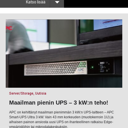
Katso lisää
Easy GDPR
Kokemus tietoturvasta on ollut merkittävä etu ja luonnollisena jatkumona
tietoturvapalvelulle kehitettiin Easy GDPR-palvelu, jonka avulla yritys vastaa
tietosuojalain vaatimuksiin. Palvelussa on valmiiksi auki kirjoitettu sisältö, jolloin
yritysten on helppo sisäistää lain vaatimukset ja toteuttaa oma tietosuojansa sekä lain
vaatima osoitusvelvollisuus vaatimusten mukaisesti.
Tietosuojan toteutus toimittajien valinnassa on lakisääteinen vaatimus ja yleisen
tietoisuuden lisääntymisen myötä myös kasvavasti merkittävä toimittajan
valintaperuste.
Tieto asiakasyritysten GDPR-kelpoisuudesta välittyy Suomen Asiakastiedon ESG-
Vastuullisuusraporttiin, jolloin tietosuojan vaatimusten mukainen toteutus valjastetaan
yrityksen kilpailueduksi.
Easy GDPR-palvelu on:
Server/Storage, Uutisia
Helppokäyttöinen
Maailman pienin UPS – 3 kW:n teho!
Valmiiksi aukikirjoitettu sisältö
Rajapinta Suomen Asiakastiedolle
Lisämaksuton asiantuntijatuki
APC on kehittänyt maailman pienimmän 3 kW:n UPS-laitteen – APC
Smart-UPS Ultra 3 kW. Vain 43 mm korkeuden (muotokerroin 1U) ja
Kysy lisää SEC DATACOM-tiimiltä!
alhaisen painon ansiosta uusi UPS on ihanteellinen ratkaisu Edge-
ympäristöihin tai mikrodatakeskuksiin.