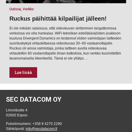
Uutisia, Verkko
Ruckus päihittää kilpailijat jälleen!
Ei ole mikään salaisuus, että videokuvan siirtäminen langattomissa
verkoissa voi olla hankalaa. WiFi-tekniikan edelläkävijöiden joukkoon
kuuluva Divergent Dynamics on testannut viiden valmistajan laitteiden
suorituskykyä virtautettaessa videokuvaa 30–60 vastaanottajalle.
Ruckus oli ainoa valmistaja, jonka laitteen avulla videokuvaa
virtautettiin 60 vastanottajalle ilman katkoksia, kun verkko kuormitettiin
tavanomaisella liikenteellä. Tämä ei ole yllätys.…
Lue lisää
SEC DATACOM OY
Linnoitustie 4
02600 Espoo
Puhelinnumero: +358 9 4270 2290
Sähköposti:
info@secdatacom.fi