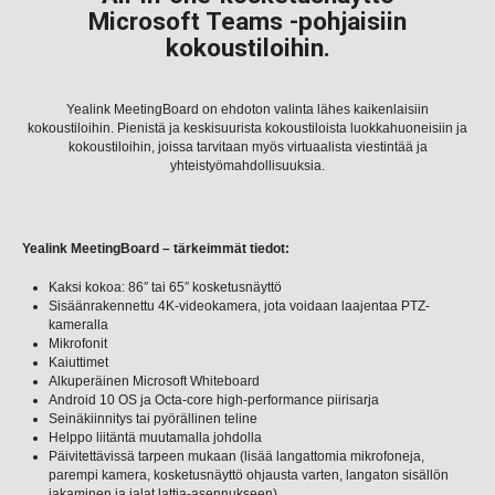
Microsoft Teams -pohjaisiin
kokoustiloihin.
Yealink MeetingBoard on ehdoton valinta lähes kaikenlaisiin
kokoustiloihin. Pienistä ja keskisuurista kokoustiloista luokkahuoneisiin ja
kokoustiloihin, joissa tarvitaan myös virtuaalista viestintää ja
yhteistyömahdollisuuksia.
Yealink MeetingBoard –
tärkeimmät tiedot:
Kaksi kokoa: 86″ tai 65″ kosketusnäyttö
Sisäänrakennettu 4K-videokamera, jota voidaan laajentaa PTZ-
kameralla
Mikrofonit
Kaiuttimet
Alkuperäinen Microsoft Whiteboard
Android 10 OS ja Octa-core high-performance piirisarja
Seinäkiinnitys tai pyörällinen teline
Helppo liitäntä muutamalla johdolla
Päivitettävissä tarpeen mukaan (lisää langattomia mikrofoneja,
parempi kamera, kosketusnäyttö ohjausta varten, langaton sisällön
jakaminen ja jalat lattia-asennukseen).