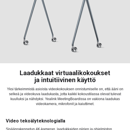
Laadukkaat virtuaalikokoukset
ja intuitiivinen käyttö
Yksi tärkeimmistä asioista videokokouksen onnistumiselle on, että ääni on
selkeä ja videokuva laadukasta, jotta kaikki kokoustilassa olevat tulevat
kuulluksi ja nähdyksi. Yealink MeetingBoardissa on vakiona laadukas
videokamera, mikrofonit ja kaiuttimet.
Video tekoälyteknologialla
Sisäänrakennetun 4K-kameran, laadukkaiden piirien ja ohjelmiston