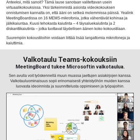
Anteeksi, mitä sanoit? Tämä lause sanotaan valitettavan usein
virtuaalikokouksissa. Yksi tärkeimmistä asioista videokokouksen
onnistumisen kannalta on, että ääni on selkeä molemmissa päissä. Yealink
MeetingBoardissa on 16 MEMS-mikrofonia, jotka vähentävät kohinaa ja
jälkikaiuntaa. Kuusi tehokasta kaiutinta – 4 täysaluekaiutinta ja 2
diskanttikaiutinta – jotka tuottavat täydellisen äänen koko kokoustilaan.
Suurempiin kokoustiloihin voidaan liittää lisää langattomia mikrofoneja ja
kaiuttimia.
Valkotaulu Teams-kokouksiin
MeetingBoard tukee Microsoftin valkotaulua.
Sen avulla voit työskennellä muun muassa jaettujen asiakirjojen kanssa.
Valkotauluominaisuus sopii erinomaisesti yhteistyöhön muiden kanssa
luovasta ideoinnista ja suunnittelusta oppimiseen ja työpajoihin.