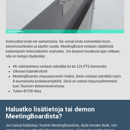
Kokoustilat eivät ole samanlaisia. Ne voivat erota esimerkiksi koon,
ääniolosuhteiden ja käytön osalta. MeetingBoard voidaan räätälöidä
kaikenlaisiin kokoustiloihin sopivaksi. Jos tarpeet muuttuvat ajan mittaan,
sitä on helppo täydentää:
4K-vakiokamera voidaan päivittää 6x tai 12x PTZ-kameralla
Ulkoiset lisämikrofonit
MeetingBoardia ohjauspaneelin lisäksi, tämä voidaan päivittää myös
8-tuumaisella kosketusnäytöllä. Siinä on samat ohjausvaihtoehdot
kuin Teamsin tietokoneversiossa.
Tukee BYOD-tilaa
Haluatko lisätietoja tai demon
MeetingBoardista?
Jos haluat lisätietoja Yealink MeetingBoardista, täytä lomake tästä, niin