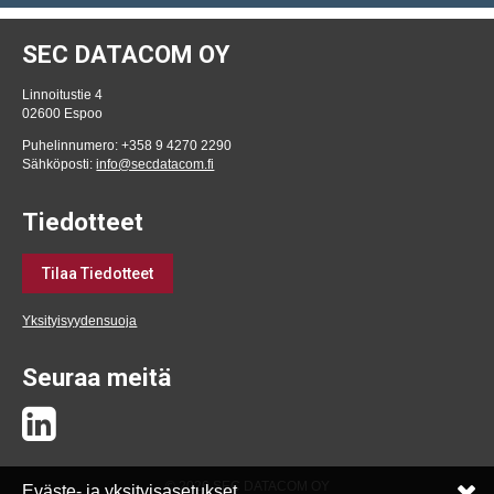
SEC DATACOM OY
Linnoitustie 4
02600 Espoo
Puhelinnumero: +358 9 4270 2290
Sähköposti:
info@secdatacom.fi
Tiedotteet
Tilaa Tiedotteet
Yksityisyydensuoja
Seuraa meitä
© 2026 SEC DATACOM OY
Eväste- ja yksityisasetukset