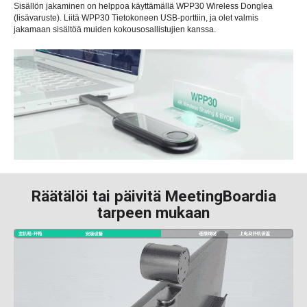
Sisällön jakaminen on helppoa käyttämällä WPP30 Wireless Donglea
(lisävaruste). Liitä WPP30 Tietokoneen USB-porttiin, ja olet valmis
jakamaan sisältöä muiden kokousosallistujien kanssa.
Räätälöi tai päivitä MeetingBoardia
tarpeen mukaan