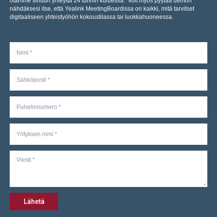
otamme sinuun yhteyttä 24 tunnin kuluessa. Voit myös pyytää demon
nähdäksesi itse, että Yealink MeetingBoardissa on kaikki, mitä tarvitset
digitaaliseen yhteistyöhön kokoustilassa tai luokkahuoneessa.
Lähetä