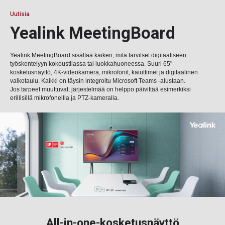
Uutisia
Yealink MeetingBoard
Yealink MeetingBoard sisältää kaiken, mitä tarvitset digitaaliseen
työskentelyyn kokoustilassa tai luokkahuoneessa. Suuri 65"
kosketusnäyttö, 4K-videokamera, mikrofonit, kaiuttimet ja digitaalinen
valkotaulu. Kaikki on täysin integroitu Microsoft Teams -alustaan.
Jos tarpeet muuttuvat, järjestelmää on helppo päivittää esimerkiksi
erillisillä mikrofoneilla ja PTZ-kameralla.
All-in-one-kosketusnäyttö