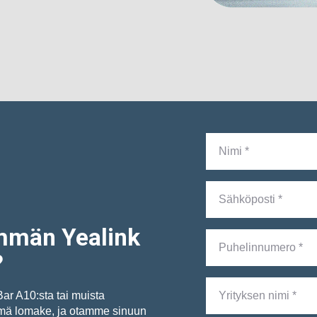
mmän Yealink
?
ar A10:sta tai muista
tämä lomake, ja otamme sinuun