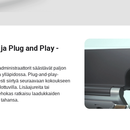
ja Plug and Play -
dministraattorit säästävät paljon
a ylläpidossa. Plug-and-play-
esti siirtyä seuraavaan kokoukseen
ttuvilla. Lisäajureita tai
 tehokas ratkaisu laadukkaiden
 tahansa.