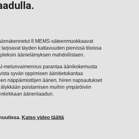
aadulla.
säänrakennetut 8 MEMS-säteenmuokkaavat
et tarjoavat täyden kattavuuden pienissä tiloissa
upleksin äänielämyksen mahdollistaen.
 AI-melunvaimennus parantaa äänikokemusta
ista syvän oppimisen äänitietokantaa
vien näppäimistöjen äänen, hiiren napsautukset
ä älykkään poistamisen muihin ympäröiviin
allinkirkkaan äänenlaadun.
inuutissa.
Katso video täältä