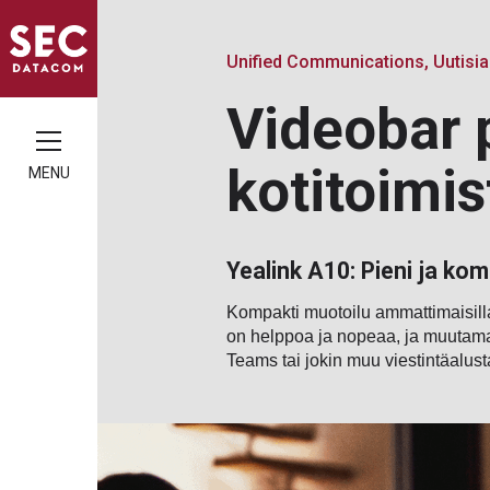
Unified Communications, Uutisia
Videobar p
kotitoimi
MENU
Yealink A10: Pieni ja kom
Kompakti muotoilu ammattimaisilla
on helppoa ja nopeaa, ja muutaman
Teams tai jokin muu viestintäalus