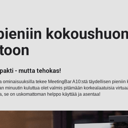
ieniin kokoushuone
stoon
pakti - mutta tehokas!
 ominaisuuksilla tekee MeetingBar A10:stä täydellisen pieniin 
 minuutin kuluttua olet valmis pitämään korkealaatuisia virtuaal
ta, se on uskomattoman helppo käyttää ja asentaa!