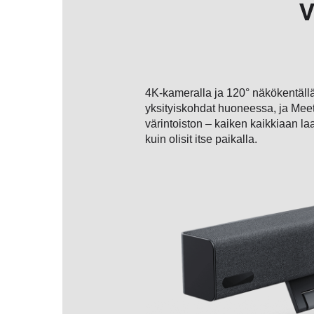
V
4K-kameralla ja 120° näkökentällä 
yksityiskohdat huoneessa, ja Mee
värintoiston – kaiken kaikkiaan l
kuin olisit itse paikalla.