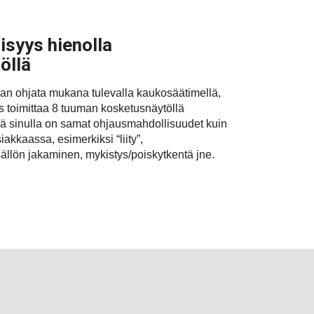
isyys hienolla
öllä
an ohjata mukana tulevalla kaukosäätimellä,
 toimittaa 8 tuuman kosketusnäytöllä
sä sinulla on samat ohjausmahdollisuudet kuin
akkaassa, esimerkiksi “liity”,
llön jakaminen, mykistys/poiskytkentä jne.