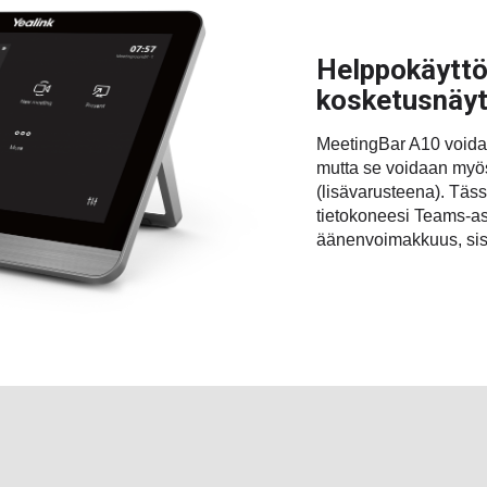
Helppokäyttö
kosketusnäyt
MeetingBar A10 voida
mutta se voidaan myös
(lisävarusteena). Täs
tietokoneesi Teams-asi
äänenvoimakkuus, sisä