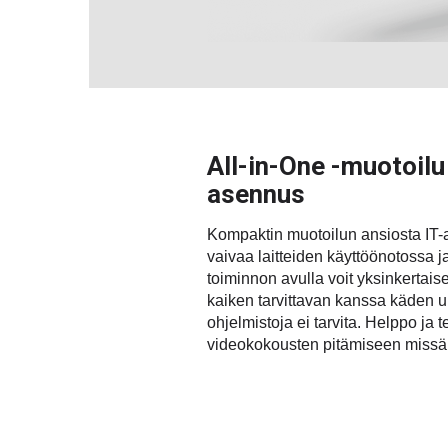
All-in-One -muotoilu 
asennus
Kompaktin muotoilun ansiosta IT-a
vaivaa laitteiden käyttöönotossa j
toiminnon avulla voit yksinkertais
kaiken tarvittavan kanssa käden ulo
ohjelmistoja ei tarvita. Helppo ja
videokokousten pitämiseen missä