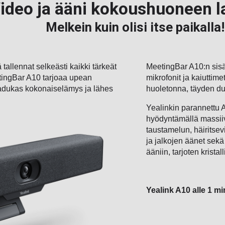
ideo ja ääni kokoushuoneen l
Melkein kuin olisi itse paikalla!
tallennat selkeästi kaikki tärkeät
MeetingBar A10:n si
tingBar A10 tarjoaa upean
mikrofonit ja kaiuttim
aadukas kokonaiselämys ja lähes
huoletonna, täyden d
Yealinkin parannettu
hyödyntämällä massiiv
taustamelun, häiritse
ja jalkojen äänet sek
ääniin, tarjoten krist
Yealink A10 alle 1 m