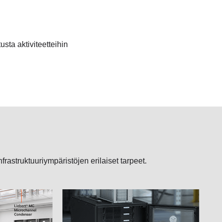
sta aktiviteetteihin
nfrastruktuuriympäristöjen erilaiset tarpeet.