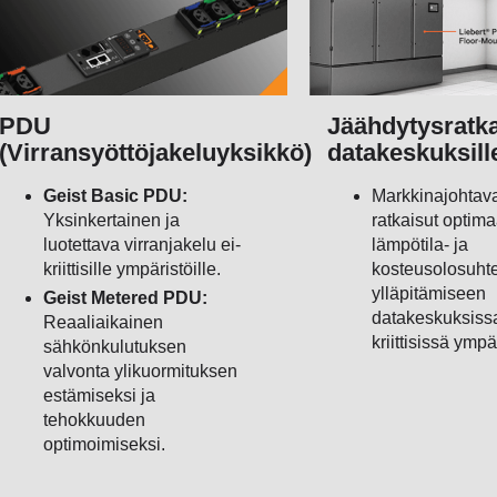
PDU
Jäähdytysratka
(Virransyöttöjakeluyksikkö)
datakeskuksill
Geist Basic PDU:
Markkinajohtava
Yksinkertainen ja
ratkaisut optima
luotettava virranjakelu ei-
lämpötila- ja
kriittisille ympäristöille.
kosteusolosuht
ylläpitämiseen
Geist Metered PDU:
datakeskuksissa
Reaaliaikainen
kriittisissä ympä
sähkönkulutuksen
valvonta ylikuormituksen
estämiseksi ja
tehokkuuden
optimoimiseksi.