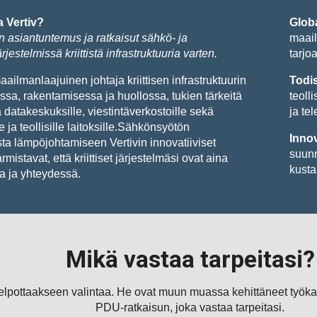
a Vertiv?
Globa
n asiantuntemus ja ratkaisut sähkö- ja
maail
jestelmissä kriittistä infrastruktuuria varten.
tarjoa
aailmanlaajuinen johtaja kriittisen infrastruktuurin
Todis
ssa, rakentamisessa ja huollossa, tukien tärkeitä
teoll
 datakeskuksille, viestintäverkostoille sekä
ja te
e ja teollisille laitoksille.Sähkönsyötön
Innov
ta lämpöjohtamiseen Vertivin innovatiiviset
suunn
rmistavat, että kriittiset järjestelmäsi ovat aina
kusta
a ja yhteydessä.
Mikä vastaa tarpeitasi?
 helpottaakseen valintaa. He ovat muun muassa kehittäneet työkal
PDU-ratkaisun, joka vastaa tarpeitasi.