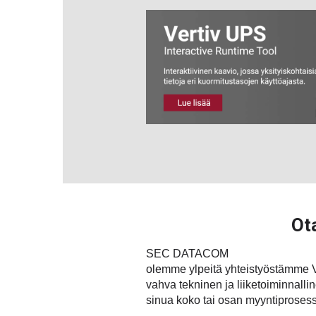
Ota
SEC DATACOM
olemme ylpeitä yhteistyöstämme Ver
vahva tekninen ja liiketoiminnalli
sinua koko tai osan myyntiprosess