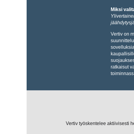
Miksi valit
Ylivertaine
jäähdytysjär
Vertiv on m
suunnittelu
sovelluksia
kaupallisill
suojaukses
ratkaisut va
toiminnass
Vertiv työskentelee aktiivisesti