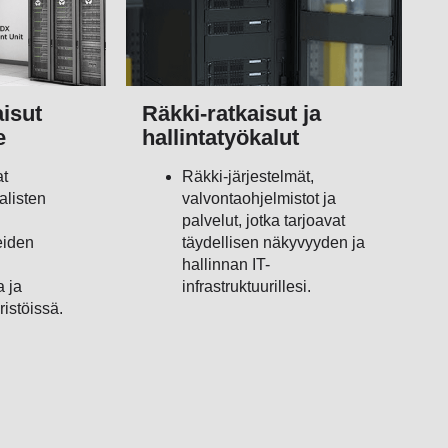
isut
Räkki-ratkaisut ja
e
hallintatyökalut
t
Räkki-järjestelmät,
alisten
valvontaohjelmistot ja
palvelut, jotka tarjoavat
eiden
täydellisen näkyvyyden ja
hallinnan IT-
 ja
infrastruktuurillesi.
ristöissä.