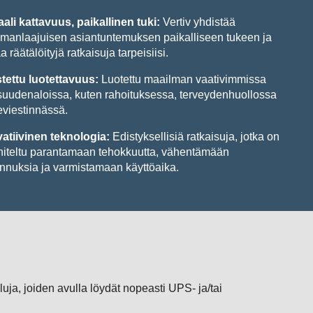
ali kattavuus, paikallinen tuki:
Vertiv yhdistää
manlaajuisen asiantuntemuksen paikalliseen tukeen ja
a räätälöityjä ratkaisuja tarpeisiisi.
tettu luotettavuus:
Luotettu maailman vaativimmissa
isuudenaloissa, kuten rahoituksessa, terveydenhuollossa
leviestinnässä.
atiivinen teknologia:
Edistyksellisiä ratkaisuja, jotka on
iteltu parantamaan tehokkuutta, vähentämään
nnuksia ja varmistamaan käyttöaika.
uja, joiden avulla löydät nopeasti UPS- ja/tai