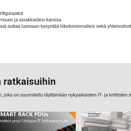
nfiguraatiot
nssasi ja asiakkaidesi kanssa
ivat auttaa luomaan kysyntää liiketoiminnallesi sekä yhteisrahoitu
 ratkaisuihin
n, joka on suunniteltu täyttämään nykyaikaisten IT- ja kriittisten i