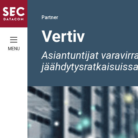
Partner
Vertiv
MENU
Asiantuntijat varavirr
jäähdytysratkaisuissa 