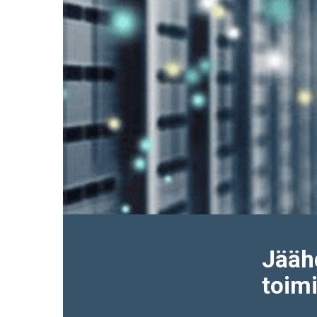
Jäähd
toim