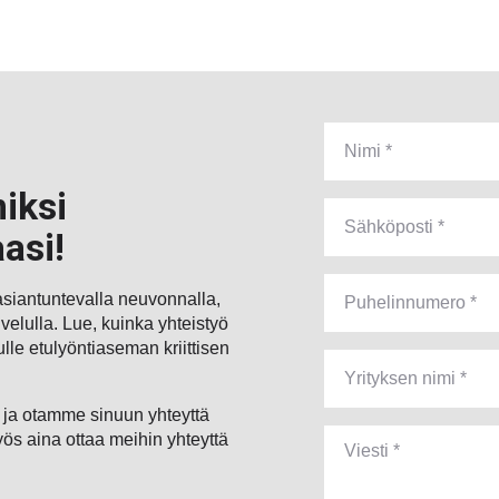
iksi
asi!
asiantuntevalla neuvonnalla,
alvelulla. Lue, kuinka yhteistyö
le etulyöntiaseman kriittisen
ke ja otamme sinuun yhteyttä
ös aina ottaa meihin yhteyttä