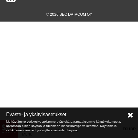
© 2026 SEC DATACOM OY
Eväste- ja yksityisasetukset
Me käytämme verkkosivustollamme evästeitä parantaaksemme käyttökokemusta,
arviomaan niiden käyttöä ja tukemaan markkinointipalveluitamme. Käyttämällä
ESHOP
verkkosivustoamme hyväksytte evästeiden käytön.
MENU