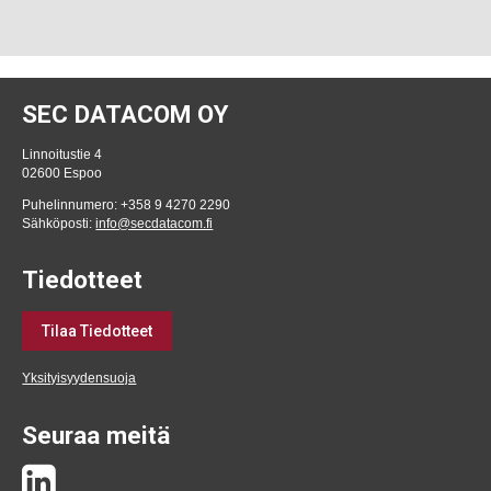
SEC DATACOM OY
Linnoitustie 4
02600 Espoo
Puhelinnumero: +358 9 4270 2290
Sähköposti:
info@secdatacom.fi
Tiedotteet
Tilaa Tiedotteet
Yksityisyydensuoja
Seuraa meitä