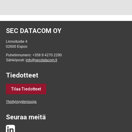
SEC DATACOM OY
Linnoitustie 4
02600 Espoo
Puhelinnumero: +358 9 4270 2290
Sähköposti:
info@secdatacom.fi
Tiedotteet
Tilaa Tiedotteet
Yksityisyydensuoja
Seuraa meitä