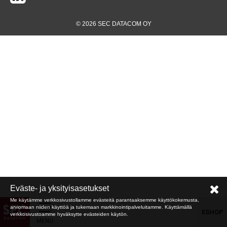
© 2026 SEC DATACOM OY
Eväste- ja yksityisasetukset
Me käytämme verkkosivustollamme evästeitä parantaaksemme käyttökokemusta,
arviomaan niiden käyttöä ja tukemaan markkinointipalveluitamme. Käyttämällä
ESHOP
verkkosivustoamme hyväksytte evästeiden käytön.
MENU