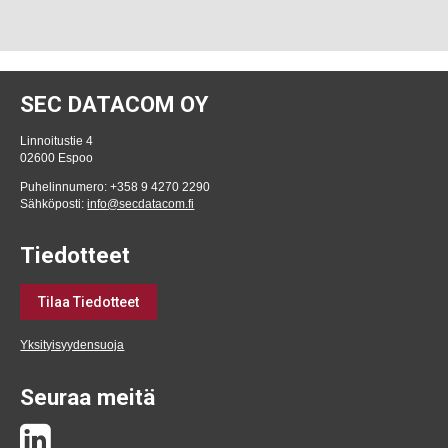
SEC DATACOM OY
Linnoitustie 4
02600 Espoo
Puhelinnumero: +358 9 4270 2290
Sähköposti:
info@secdatacom.fi
Tiedotteet
Tilaa Tiedotteet
Yksityisyydensuoja
Seuraa meitä