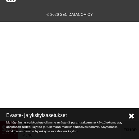
© 2026 SEC DATACOM OY
Eväste- ja yksityisasetukset
Me käytämme verkkosivustollamme evästeitä parantaaksemme käyttökokemusta,
arviomaan niiden käyttöä ja tukemaan markkinointipalveluitamme. Käyttämällä
ESHOP
verkkosivustoamme hyväksytte evästeiden käytön.
MENU