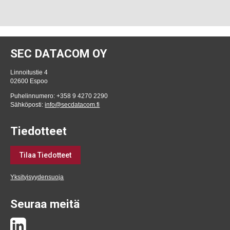
SEC DATACOM OY
Linnoitustie 4
02600 Espoo
Puhelinnumero: +358 9 4270 2290
Sähköposti:
info@secdatacom.fi
Tiedotteet
Tilaa Tiedotteet
Yksityisyydensuoja
Seuraa meitä