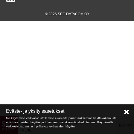
© 2026 SEC DATACOM OY
Eväste- ja yksityisasetukset
Me käytämme verkkosivustollamme evästeitä parantaaksemme käyttökokemusta,
arviomaan niiden käyttöä ja tukemaan markkinointipalveluitamme. Käyttämällä
ESHOP
verkkosivustoamme hyväksytte evästeiden käytön.
MENU