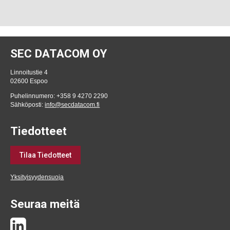
SEC DATACOM OY
Linnoitustie 4
02600 Espoo
Puhelinnumero: +358 9 4270 2290
Sähköposti:
info@secdatacom.fi
Tiedotteet
Tilaa Tiedotteet
Yksityisyydensuoja
Seuraa meitä