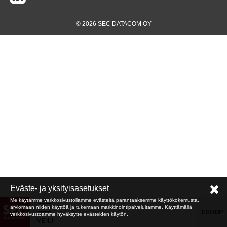
© 2026 SEC DATACOM OY
Eväste- ja yksityisasetukset
Me käytämme verkkosivustollamme evästeitä parantaaksemme käyttökokemusta,
arviomaan niiden käyttöä ja tukemaan markkinointipalveluitamme. Käyttämällä
ESHOP
verkkosivustoamme hyväksytte evästeiden käytön.
MENU