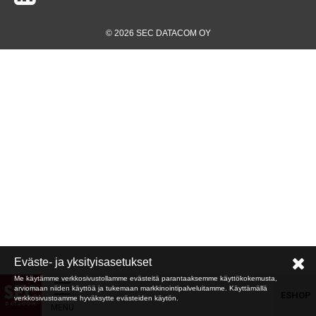
© 2026 SEC DATACOM OY
Eväste- ja yksityisasetukset
Me käytämme verkkosivustollamme evästeitä parantaaksemme käyttökokemusta,
arviomaan niiden käyttöä ja tukemaan markkinointipalveluitamme. Käyttämällä
ESHOP
verkkosivustoamme hyväksytte evästeiden käytön.
MENU