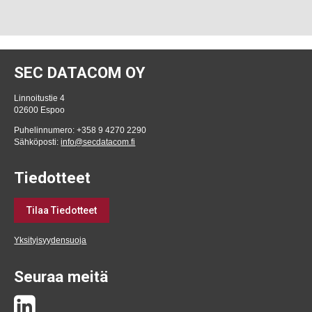
SEC DATACOM OY
Linnoitustie 4
02600 Espoo
Puhelinnumero: +358 9 4270 2290
Sähköposti:
info@secdatacom.fi
Tiedotteet
Tilaa Tiedotteet
Yksityisyydensuoja
Seuraa meitä