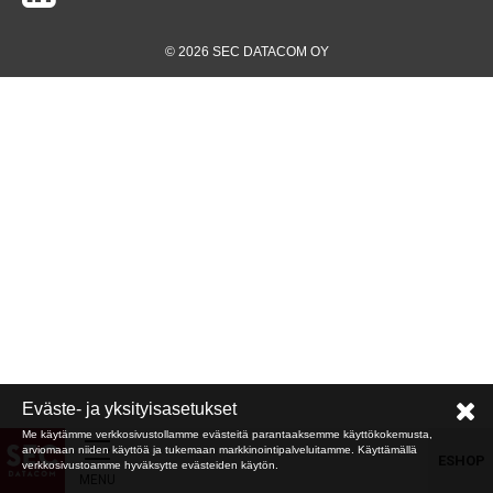
© 2026 SEC DATACOM OY
Eväste- ja yksityisasetukset
Me käytämme verkkosivustollamme evästeitä parantaaksemme käyttökokemusta,
arviomaan niiden käyttöä ja tukemaan markkinointipalveluitamme. Käyttämällä
ESHOP
verkkosivustoamme hyväksytte evästeiden käytön.
MENU