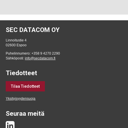
SEC DATACOM OY
Linnoitustie 4
02600 Espoo
Puhelinnumero: +358 9 4270 2290
Sähköposti:
info@secdatacom.fi
Tiedotteet
Tilaa Tiedotteet
Yksityisyydensuoja
Seuraa meitä