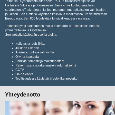
Teltonika HQ:n tuotantolaitos sekä R&D- ja tukiosastot sijaitsevat
Liettuassa Vilnassa ja Kaunasissa. Tämä yritys kuuluu maailman
suurimpien IoT-teknologia- ja fleet management -ratkaisujen valmistajien
joukkoon. Sen tuotteita käytetään kaikkialla maailmassa. Ne valmistetaan
Euroopassa. Sen 800 työntekijää toimivat kuudessa maassa.
Teltonika pyrkii tuotteidensa avulla tekemään IoT-tekniikasta helposti
ymmärrettävää ja käytettävää.
Sen tuotteita käytetään useilla aloilla:
Kuljetus ja logistiikka
Julkinen liikenne
Aurinko-, tuuli- ja vesivoima
Öljy- ja kaasuala
Pankkiautomaatit ja maksupäätteet
Rakennusala ja rakennusten automatisointi
CCTV
Field Service
Teollisuudessa käytettävät tietoliikenneverkot
Yhteydenotto