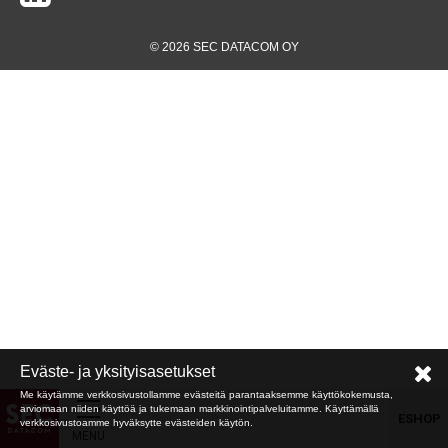
© 2026 SEC DATACOM OY
Eväste- ja yksityisasetukset
Me käytämme verkkosivustollamme evästeitä parantaaksemme käyttökokemusta,
arviomaan niiden käyttöä ja tukemaan markkinointipalveluitamme. Käyttämällä
ESHOP
verkkosivustoamme hyväksytte evästeiden käytön.
MENU