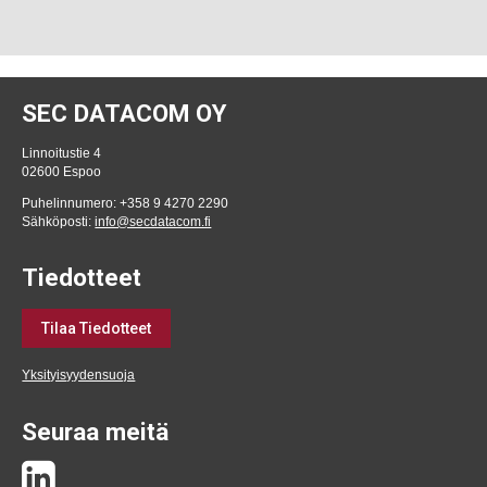
SEC DATACOM OY
Linnoitustie 4
02600 Espoo
Puhelinnumero: +358 9 4270 2290
Sähköposti:
info@secdatacom.fi
Tiedotteet
Tilaa Tiedotteet
Yksityisyydensuoja
Seuraa meitä