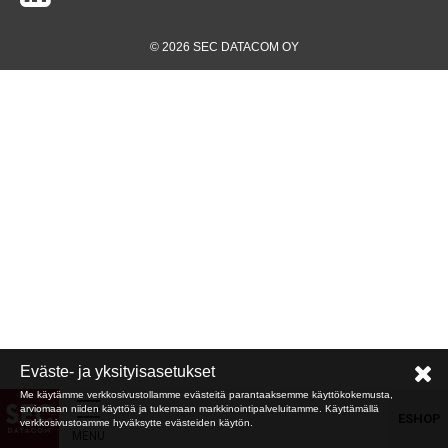
© 2026 SEC DATACOM OY
Eväste- ja yksityisasetukset
Me käytämme verkkosivustollamme evästeitä parantaaksemme käyttökokemusta,
arviomaan niiden käyttöä ja tukemaan markkinointipalveluitamme. Käyttämällä
ESHOP
verkkosivustoamme hyväksytte evästeiden käytön.
MENU