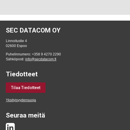
SEC DATACOM OY
Linnoitustie 4
02600 Espoo
Puhelinnumero: +358 9 4270 2290
Sähköposti:
info@secdatacom.fi
Tiedotteet
Tilaa Tiedotteet
Yksityisyydensuoja
Seuraa meitä