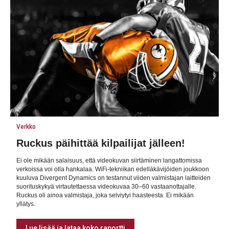
Verkko
Ruckus päihittää kilpailijat jälleen!
Ei ole mikään salaisuus, että videokuvan siirtäminen langattomissa
verkoissa voi olla hankalaa. WiFi-tekniikan edelläkävijöiden joukkoon
kuuluva Divergent Dynamics on testannut viiden valmistajan laitteiden
suorituskykyä virtautettaessa videokuvaa 30–60 vastaanottajalle.
Ruckus oli ainoa valmistaja, joka selviytyi haasteesta. Ei mikään
yllätys.
Lue lisää ja lataa koko raportti