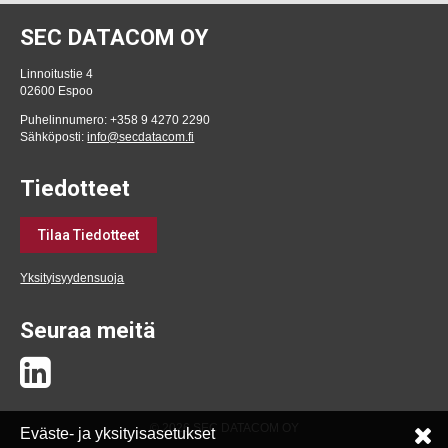
SEC DATACOM OY
Linnoitustie 4
02600 Espoo
Puhelinnumero: +358 9 4270 2290
Sähköposti:
info@secdatacom.fi
Tiedotteet
Tilaa Tiedotteet
Yksityisyydensuoja
Seuraa meitä
© 2026 SEC DATACOM OY
Eväste- ja yksityisasetukset