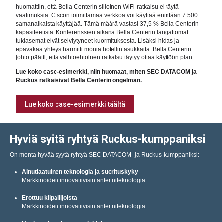
huomattiin, että Bella Centerin silloinen WiFi-ratkaisu ei täytä
vaatimuksia. Ciscon toimittamaa verkkoa voi käyttää enintään 7 500
samanaikaista käyttäjää. Tämä määrä vastasi 37,5 % Bella Centerin
kapasiteetista. Konferenssien aikana Bella Centerin langattomat
tukiasemat eivät selviytyneet kuormituksesta. Lisäksi hidas ja
epävakaa yhteys harmitti monia hotellin asukkaita. Bella Centerin
johto päätti, että vaihtoehtoinen ratkaisu täytyy ottaa käyttöön pian.
Lue koko case-esimerkki, niin huomaat, miten SEC DATACOM ja
Ruckus ratkaisivat Bella Centerin ongelman.
Lue koko case-esimerkki täältä
Hyviä syitä ryhtyä Ruckus-kumppaniksi
On monta hyvää syytä ryhtyä SEC DATACOM- ja Ruckus-kumppaniksi:
Ainutlaatuinen teknologia ja suorituskyky
Markkinoiden innovatiivisin antenniteknologia
Erottuu kilpailijoista
Markkinoiden innovatiivisin antenniteknologia