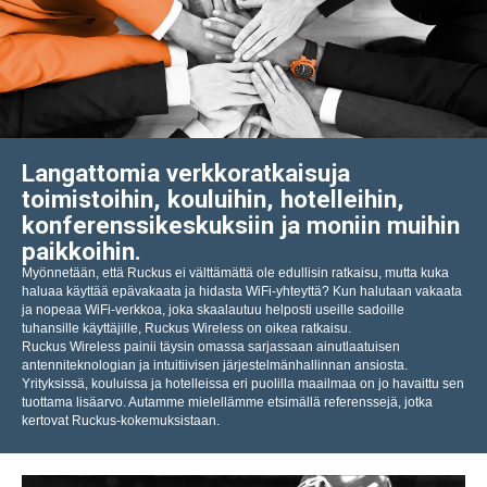
Langattomia verkkoratkaisuja
toimistoihin, kouluihin, hotelleihin,
konferenssikeskuksiin ja moniin muihin
paikkoihin.
Myönnetään, että Ruckus ei välttämättä ole edullisin ratkaisu, mutta kuka
haluaa käyttää epävakaata ja hidasta WiFi-yhteyttä? Kun halutaan vakaata
ja nopeaa WiFi-verkkoa, joka skaalautuu helposti useille sadoille
tuhansille käyttäjille, Ruckus Wireless on oikea ratkaisu.
Ruckus Wireless painii täysin omassa sarjassaan ainutlaatuisen
antenniteknologian ja intuitiivisen järjestelmänhallinnan ansiosta.
Yrityksissä, kouluissa ja hotelleissa eri puolilla maailmaa on jo havaittu sen
tuottama lisäarvo. Autamme mielellämme etsimällä referenssejä, jotka
kertovat Ruckus-kokemuksistaan.