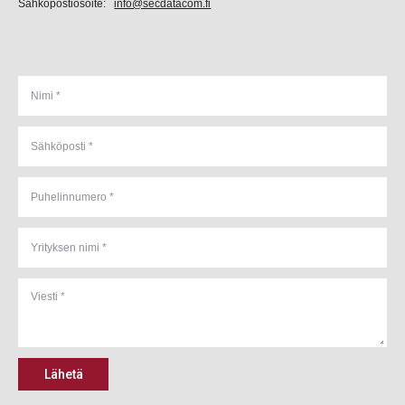
Sähköpostiosoite:
info@secdatacom.fi
Lähetä