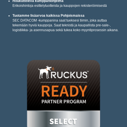
Houkutteleva kumppaniohjelma
Erikoishintoja esittelytuotteista ja kauppojen rekisteröimisestä
Tuotamme lisäarvoa kaikissa Pohjoismaissa
SEC DATACOM -kumppanina saat tueksesi tiimin, joka auttaa
tekemään hyviä kauppoja. Saat teknistä ja kaupallista pre-sale-,
logistiikka- ja asennusapua sekä tukea koko myyntiprosessin aikana.