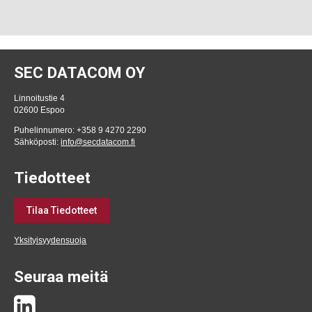
SEC DATACOM OY
Linnoitustie 4
02600 Espoo
Puhelinnumero: +358 9 4270 2290
Sähköposti:
info@secdatacom.fi
Tiedotteet
Tilaa Tiedotteet
Yksityisyydensuoja
Seuraa meitä