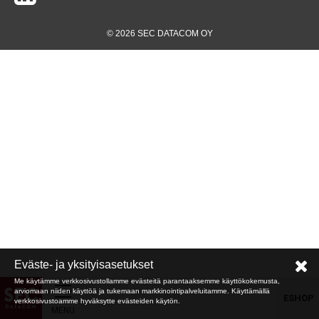
© 2026 SEC DATACOM OY
Eväste- ja yksityisasetukset
Me käytämme verkkosivustollamme evästeitä parantaaksemme käyttökokemusta,
arviomaan niiden käyttöä ja tukemaan markkinointipalveluitamme. Käyttämällä
ESHOP
verkkosivustoamme hyväksytte evästeiden käytön.
MENU