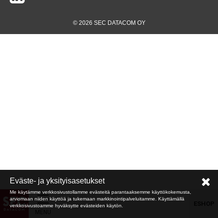
© 2026 SEC DATACOM OY
Eväste- ja yksityisasetukset
Me käytämme verkkosivustollamme evästeitä parantaaksemme käyttökokemusta,
arviomaan niiden käyttöä ja tukemaan markkinointipalveluitamme. Käyttämällä
ESHOP
verkkosivustoamme hyväksytte evästeiden käytön.
MENU