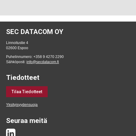
SEC DATACOM OY
Linnoitustie 4
02600 Espoo
Puhelinnumero: +358 9 4270 2290
Sähköposti:
info@secdatacom.fi
Tiedotteet
Tilaa Tiedotteet
Yksityisyydensuoja
Seuraa meitä