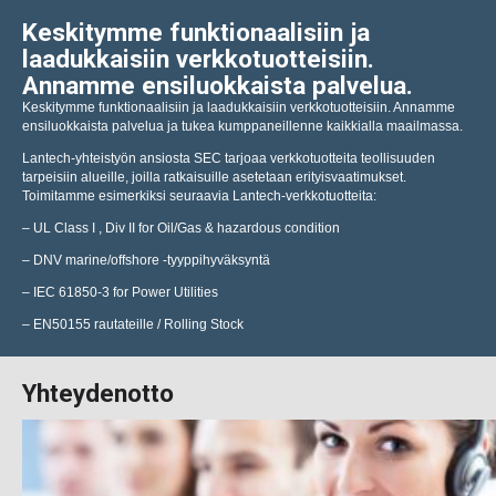
Keskitymme funktionaalisiin ja
laadukkaisiin verkkotuotteisiin.
Annamme ensiluokkaista palvelua.
Keskitymme funktionaalisiin ja laadukkaisiin verkkotuotteisiin. Annamme
ensiluokkaista palvelua ja tukea kumppaneillenne kaikkialla maailmassa.
Lantech-yhteistyön ansiosta SEC tarjoaa verkkotuotteita teollisuuden
tarpeisiin alueille, joilla ratkaisuille asetetaan erityisvaatimukset.
Toimitamme esimerkiksi seuraavia Lantech-verkkotuotteita:
– UL Class I , Div II for Oil/Gas & hazardous condition
– DNV marine/offshore -tyyppihyväksyntä
– IEC 61850-3 for Power Utilities
– EN50155 rautateille / Rolling Stock
Yhteydenotto