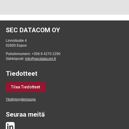
SEC DATACOM OY
Linnoitustie 4
02600 Espoo
Puhelinnumero: +358 9 4270 2290
Sähköposti:
info@secdatacom.fi
Tiedotteet
Tilaa Tiedotteet
Yksityisyydensuoja
Seuraa meitä