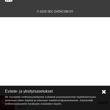
© 2026 SEC DATACOM OY
Eväste- ja yksityisasetukset
Me käytämme verkkosivustollamme evästeitä parantaaksemme käyttökokemusta,
arviomaan niiden käyttöä ja tukemaan markkinointipalveluitamme. Käyttämällä
ESHOP
verkkosivustoamme hyväksytte evästeiden käytön.
MENU