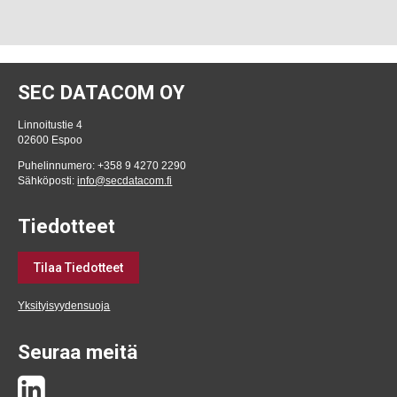
SEC DATACOM OY
Linnoitustie 4
02600 Espoo
Puhelinnumero: +358 9 4270 2290
Sähköposti:
info@secdatacom.fi
Tiedotteet
Tilaa Tiedotteet
Yksityisyydensuoja
Seuraa meitä