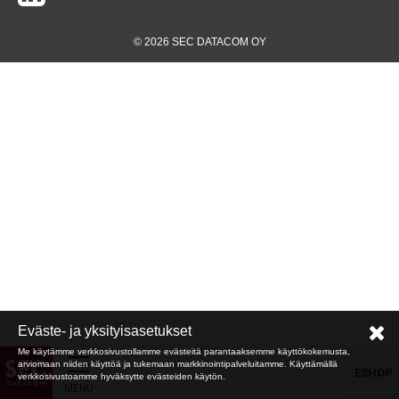
© 2026 SEC DATACOM OY
Eväste- ja yksityisasetukset
Me käytämme verkkosivustollamme evästeitä parantaaksemme käyttökokemusta,
arviomaan niiden käyttöä ja tukemaan markkinointipalveluitamme. Käyttämällä
ESHOP
verkkosivustoamme hyväksytte evästeiden käytön.
MENU