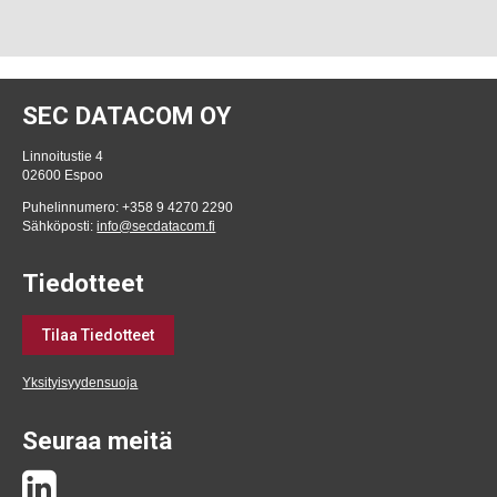
SEC DATACOM OY
Linnoitustie 4
02600 Espoo
Puhelinnumero: +358 9 4270 2290
Sähköposti:
info@secdatacom.fi
Tiedotteet
Tilaa Tiedotteet
Yksityisyydensuoja
Seuraa meitä