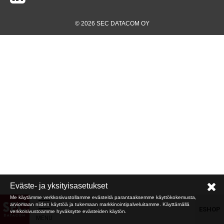
© 2026 SEC DATACOM OY
Eväste- ja yksityisasetukset
Me käytämme verkkosivustollamme evästeitä parantaaksemme käyttökokemusta,
arviomaan niiden käyttöä ja tukemaan markkinointipalveluitamme. Käyttämällä
ESHOP
verkkosivustoamme hyväksytte evästeiden käytön.
MENU