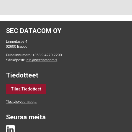
SEC DATACOM OY
Linnoitustie 4
02600 Espoo
Puhelinnumero: +358 9 4270 2290
Sähköposti:
info@secdatacom.fi
Tiedotteet
Tilaa Tiedotteet
Yksityisyydensuoja
Seuraa meitä