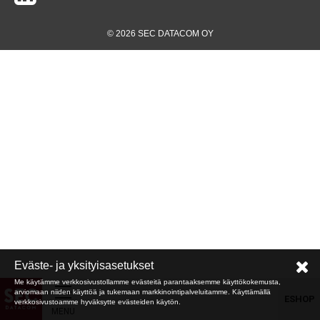
© 2026 SEC DATACOM OY
Eväste- ja yksityisasetukset
Me käytämme verkkosivustollamme evästeitä parantaaksemme käyttökokemusta,
arviomaan niiden käyttöä ja tukemaan markkinointipalveluitamme. Käyttämällä
ESHOP
verkkosivustoamme hyväksytte evästeiden käytön.
MENU