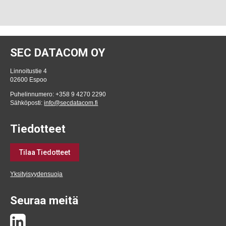
SEC DATACOM OY
Linnoitustie 4
02600 Espoo
Puhelinnumero: +358 9 4270 2290
Sähköposti:
info@secdatacom.fi
Tiedotteet
Tilaa Tiedotteet
Yksityisyydensuoja
Seuraa meitä