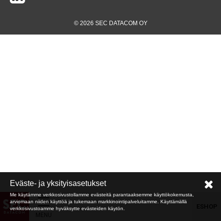
© 2026 SEC DATACOM OY
Eväste- ja yksityisasetukset
Me käytämme verkkosivustollamme evästeitä parantaaksemme käyttökokemusta,
arviomaan niiden käyttöä ja tukemaan markkinointipalveluitamme. Käyttämällä
ESHOP
verkkosivustoamme hyväksytte evästeiden käytön.
MENU