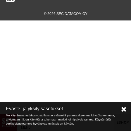
© 2026 SEC DATACOM OY
Eväste- ja yksityisasetukset
Me käytämme verkkosivustollamme evästeitä parantaaksemme käyttökokemusta,
arviomaan niiden käyttöä ja tukemaan markkinointipalveluitamme. Käyttämällä
ESHOP
verkkosivustoamme hyväksytte evästeiden käytön.
MENU