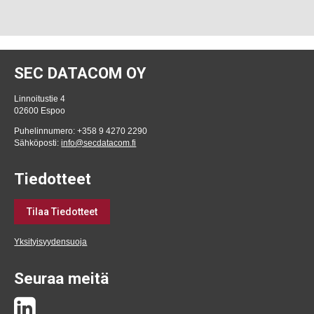
SEC DATACOM OY
Linnoitustie 4
02600 Espoo
Puhelinnumero: +358 9 4270 2290
Sähköposti:
info@secdatacom.fi
Tiedotteet
Tilaa Tiedotteet
Yksityisyydensuoja
Seuraa meitä