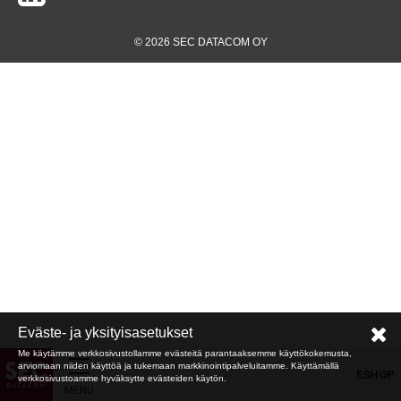
© 2026 SEC DATACOM OY
Eväste- ja yksityisasetukset
Me käytämme verkkosivustollamme evästeitä parantaaksemme käyttökokemusta,
arviomaan niiden käyttöä ja tukemaan markkinointipalveluitamme. Käyttämällä
ESHOP
verkkosivustoamme hyväksytte evästeiden käytön.
MENU