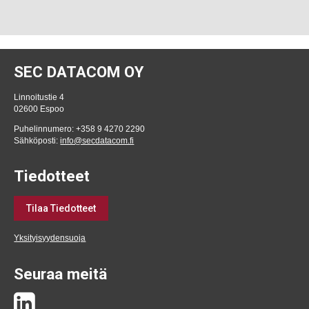
SEC DATACOM OY
Linnoitustie 4
02600 Espoo
Puhelinnumero: +358 9 4270 2290
Sähköposti:
info@secdatacom.fi
Tiedotteet
Tilaa Tiedotteet
Yksityisyydensuoja
Seuraa meitä