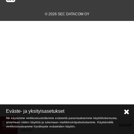
© 2026 SEC DATACOM OY
Eväste- ja yksityisasetukset
Me käytämme verkkosivustollamme evästeitä parantaaksemme käyttökokemusta,
arviomaan niiden käyttöä ja tukemaan markkinointipalveluitamme. Käyttämällä
ESHOP
verkkosivustoamme hyväksytte evästeiden käytön.
MENU