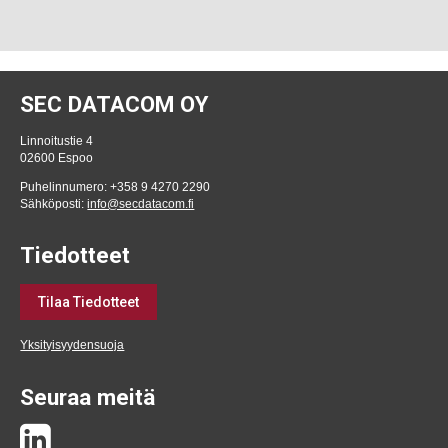
SEC DATACOM OY
Linnoitustie 4
02600 Espoo
Puhelinnumero: +358 9 4270 2290
Sähköposti:
info@secdatacom.fi
Tiedotteet
Tilaa Tiedotteet
Yksityisyydensuoja
Seuraa meitä