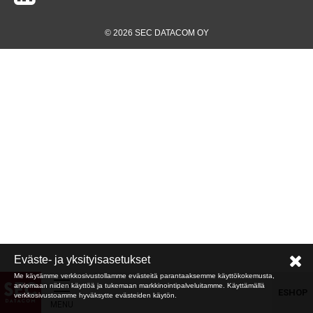
© 2026 SEC DATACOM OY
Eväste- ja yksityisasetukset
Me käytämme verkkosivustollamme evästeitä parantaaksemme käyttökokemusta,
arviomaan niiden käyttöä ja tukemaan markkinointipalveluitamme. Käyttämällä
ESHOP
verkkosivustoamme hyväksytte evästeiden käytön.
MENU