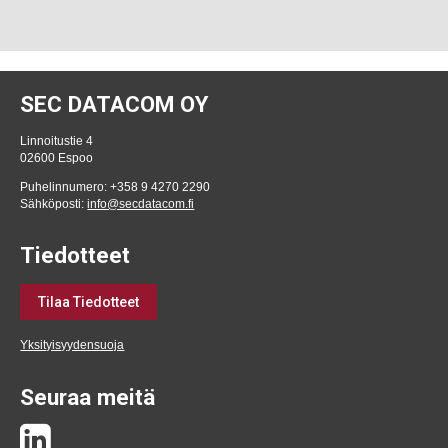
SEC DATACOM OY
Linnoitustie 4
02600 Espoo
Puhelinnumero: +358 9 4270 2290
Sähköposti:
info@secdatacom.fi
Tiedotteet
Tilaa Tiedotteet
Yksityisyydensuoja
Seuraa meitä