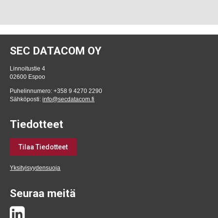
SEC DATACOM OY
Linnoitustie 4
02600 Espoo
Puhelinnumero: +358 9 4270 2290
Sähköposti:
info@secdatacom.fi
Tiedotteet
Tilaa Tiedotteet
Yksityisyydensuoja
Seuraa meitä