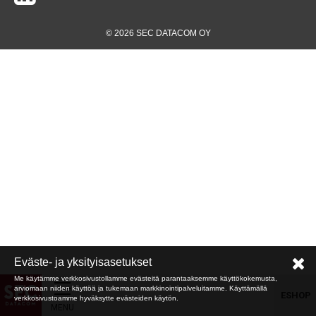
© 2026 SEC DATACOM OY
Eväste- ja yksityisasetukset
Me käytämme verkkosivustollamme evästeitä parantaaksemme käyttökokemusta,
arviomaan niiden käyttöä ja tukemaan markkinointipalveluitamme. Käyttämällä
ESHOP
verkkosivustoamme hyväksytte evästeiden käytön.
MENU