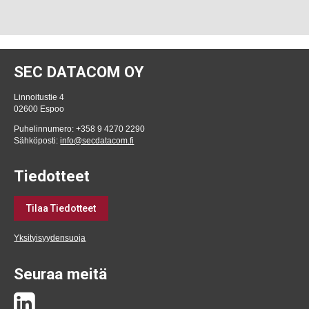
SEC DATACOM OY
Linnoitustie 4
02600 Espoo
Puhelinnumero: +358 9 4270 2290
Sähköposti:
info@secdatacom.fi
Tiedotteet
Tilaa Tiedotteet
Yksityisyydensuoja
Seuraa meitä