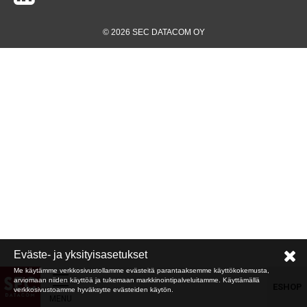
© 2026 SEC DATACOM OY
Eväste- ja yksityisasetukset
Me käytämme verkkosivustollamme evästeitä parantaaksemme käyttökokemusta,
arviomaan niiden käyttöä ja tukemaan markkinointipalveluitamme. Käyttämällä
ESHOP
verkkosivustoamme hyväksytte evästeiden käytön.
MENU