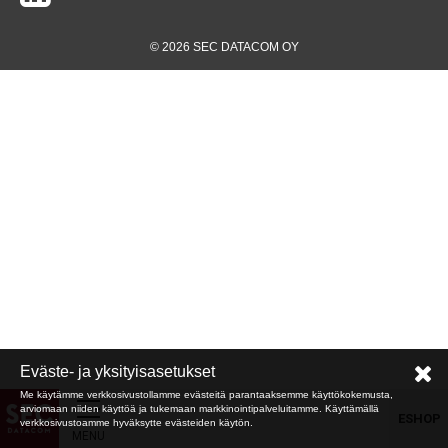
© 2026 SEC DATACOM OY
Eväste- ja yksityisasetukset
Me käytämme verkkosivustollamme evästeitä parantaaksemme käyttökokemusta,
arviomaan niiden käyttöä ja tukemaan markkinointipalveluitamme. Käyttämällä
ESHOP
verkkosivustoamme hyväksytte evästeiden käytön.
MENU