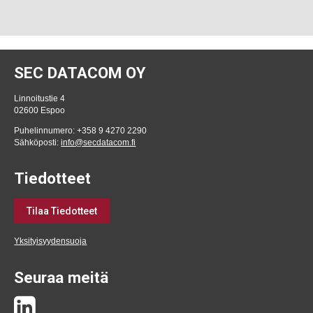
SEC DATACOM OY
Linnoitustie 4
02600 Espoo
Puhelinnumero: +358 9 4270 2290
Sähköposti:
info@secdatacom.fi
Tiedotteet
Tilaa Tiedotteet
Yksityisyydensuoja
Seuraa meitä