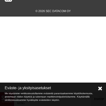
© 2026 SEC DATACOM OY
Eväste- ja yksityisasetukset
Me käytämme verkkosivustollamme evästeitä parantaaksemme käyttökokemusta,
arviomaan niiden käyttöä ja tukemaan markkinointipalveluitamme. Käyttämällä
ESHOP
verkkosivustoamme hyväksytte evästeiden käytön.
MENU