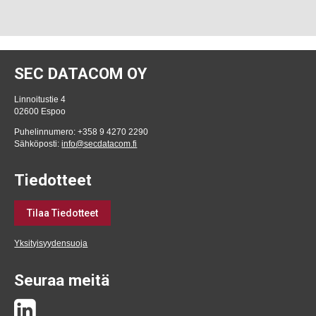
SEC DATACOM OY
Linnoitustie 4
02600 Espoo
Puhelinnumero: +358 9 4270 2290
Sähköposti:
info@secdatacom.fi
Tiedotteet
Tilaa Tiedotteet
Yksityisyydensuoja
Seuraa meitä