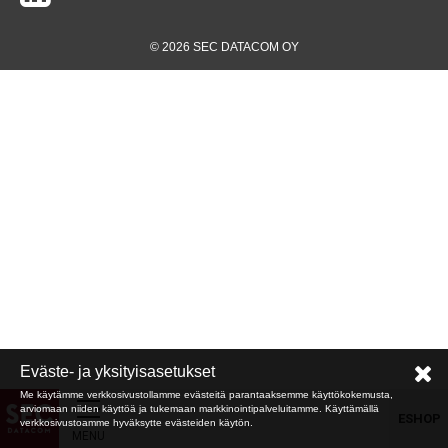
© 2026 SEC DATACOM OY
Eväste- ja yksityisasetukset
Me käytämme verkkosivustollamme evästeitä parantaaksemme käyttökokemusta,
arviomaan niiden käyttöä ja tukemaan markkinointipalveluitamme. Käyttämällä
ESHOP
verkkosivustoamme hyväksytte evästeiden käytön.
MENU