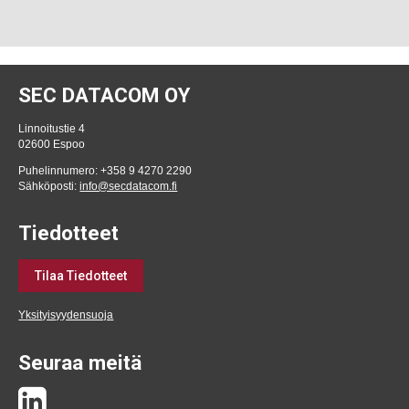
SEC DATACOM OY
Linnoitustie 4
02600 Espoo
Puhelinnumero: +358 9 4270 2290
Sähköposti:
info@secdatacom.fi
Tiedotteet
Tilaa Tiedotteet
Yksityisyydensuoja
Seuraa meitä