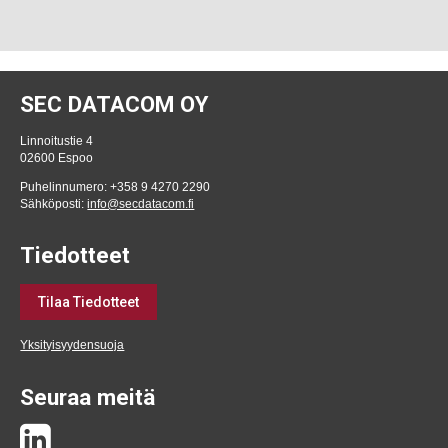
SEC DATACOM OY
Linnoitustie 4
02600 Espoo
Puhelinnumero: +358 9 4270 2290
Sähköposti:
info@secdatacom.fi
Tiedotteet
Tilaa Tiedotteet
Yksityisyydensuoja
Seuraa meitä