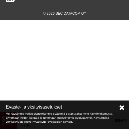
© 2026 SEC DATACOM OY
Eväste- ja yksityisasetukset
Me käytämme verkkosivustollamme evästeitä parantaaksemme käyttökokemusta,
arviomaan niiden käyttöä ja tukemaan markkinointipalveluitamme. Käyttämällä
ESHOP
verkkosivustoamme hyväksytte evästeiden käytön.
MENU