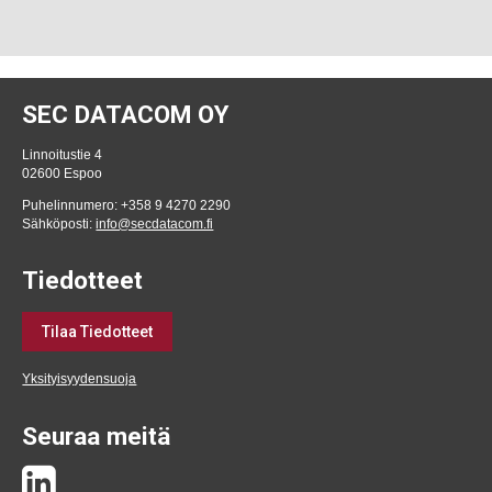
SEC DATACOM OY
Linnoitustie 4
02600 Espoo
Puhelinnumero: +358 9 4270 2290
Sähköposti:
info@secdatacom.fi
Tiedotteet
Tilaa Tiedotteet
Yksityisyydensuoja
Seuraa meitä