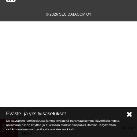
© 2026 SEC DATACOM OY
Eväste- ja yksityisasetukset
Me käytämme verkkosivustollamme evästeitä parantaaksemme käyttökokemusta,
arviomaan niiden käyttöä ja tukemaan markkinointipalveluitamme. Käyttämällä
ESHOP
verkkosivustoamme hyväksytte evästeiden käytön.
MENU