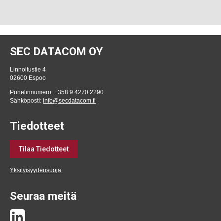
SEC DATACOM OY
Linnoitustie 4
02600 Espoo
Puhelinnumero: +358 9 4270 2290
Sähköposti:
info@secdatacom.fi
Tiedotteet
Tilaa Tiedotteet
Yksityisyydensuoja
Seuraa meitä