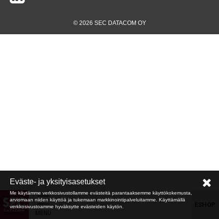
© 2026 SEC DATACOM OY
Eväste- ja yksityisasetukset
Me käytämme verkkosivustollamme evästeitä parantaaksemme käyttökokemusta,
arviomaan niiden käyttöä ja tukemaan markkinointipalveluitamme. Käyttämällä
ESHOP
verkkosivustoamme hyväksytte evästeiden käytön.
MENU