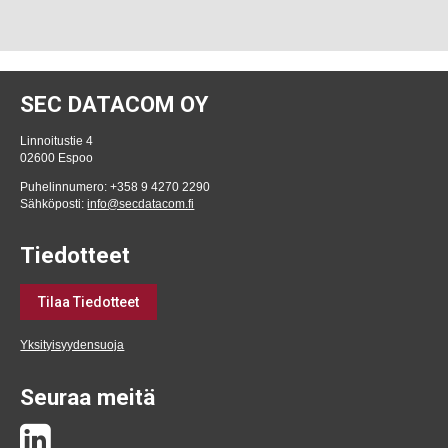
SEC DATACOM OY
Linnoitustie 4
02600 Espoo
Puhelinnumero: +358 9 4270 2290
Sähköposti:
info@secdatacom.fi
Tiedotteet
Tilaa Tiedotteet
Yksityisyydensuoja
Seuraa meitä