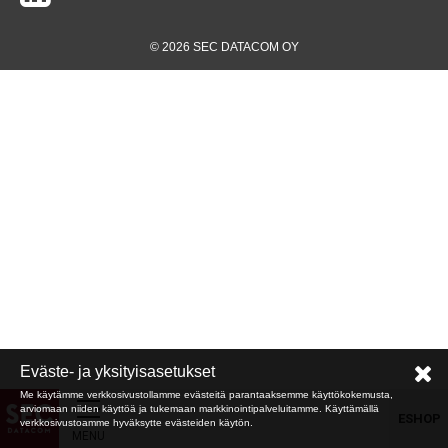
© 2026 SEC DATACOM OY
Eväste- ja yksityisasetukset
Me käytämme verkkosivustollamme evästeitä parantaaksemme käyttökokemusta,
arviomaan niiden käyttöä ja tukemaan markkinointipalveluitamme. Käyttämällä
ESHOP
verkkosivustoamme hyväksytte evästeiden käytön.
MENU