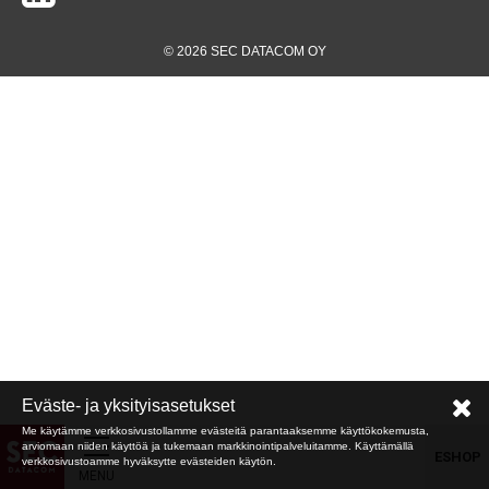
© 2026 SEC DATACOM OY
Eväste- ja yksityisasetukset
Me käytämme verkkosivustollamme evästeitä parantaaksemme käyttökokemusta,
arviomaan niiden käyttöä ja tukemaan markkinointipalveluitamme. Käyttämällä
ESHOP
verkkosivustoamme hyväksytte evästeiden käytön.
MENU