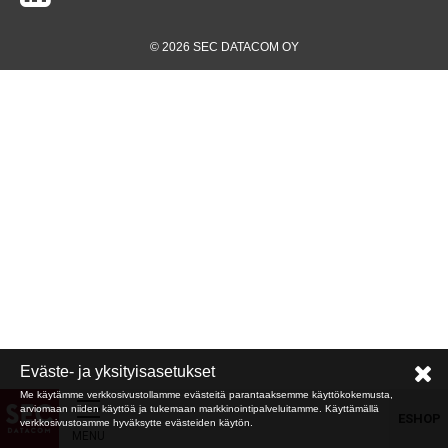
© 2026 SEC DATACOM OY
Eväste- ja yksityisasetukset
Me käytämme verkkosivustollamme evästeitä parantaaksemme käyttökokemusta,
arviomaan niiden käyttöä ja tukemaan markkinointipalveluitamme. Käyttämällä
ESHOP
verkkosivustoamme hyväksytte evästeiden käytön.
MENU