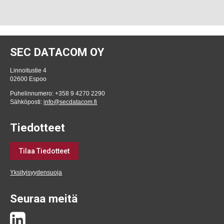
SEC DATACOM OY
Linnoitustie 4
02600 Espoo
Puhelinnumero: +358 9 4270 2290
Sähköposti:
info@secdatacom.fi
Tiedotteet
Tilaa Tiedotteet
Yksityisyydensuoja
Seuraa meitä