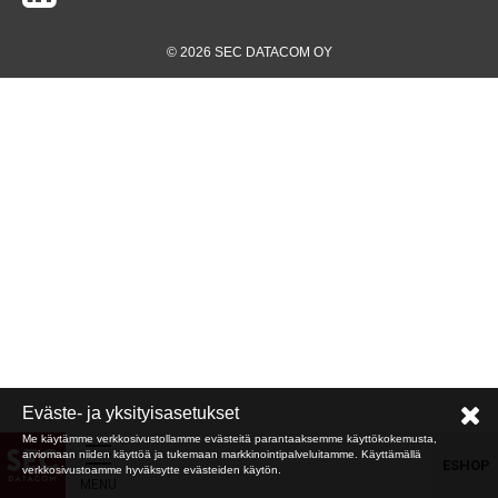
© 2026 SEC DATACOM OY
Eväste- ja yksityisasetukset
Me käytämme verkkosivustollamme evästeitä parantaaksemme käyttökokemusta,
arviomaan niiden käyttöä ja tukemaan markkinointipalveluitamme. Käyttämällä
ESHOP
verkkosivustoamme hyväksytte evästeiden käytön.
MENU