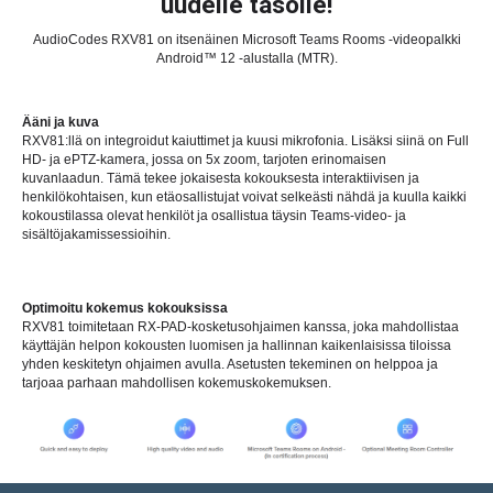
uudelle tasolle!
AudioCodes RXV81 on itsenäinen Microsoft Teams Rooms -videopalkki
Android™ 12 -alustalla (MTR).
Ääni ja kuva
RXV81:llä on integroidut kaiuttimet ja kuusi mikrofonia. Lisäksi siinä on Full
HD- ja ePTZ-kamera, jossa on 5x zoom, tarjoten erinomaisen
kuvanlaadun. Tämä tekee jokaisesta kokouksesta interaktiivisen ja
henkilökohtaisen, kun etäosallistujat voivat selkeästi nähdä ja kuulla kaikki
kokoustilassa olevat henkilöt ja osallistua täysin Teams-video- ja
sisältöjakamissessioihin.
Optimoitu kokemus kokouksissa
RXV81 toimitetaan RX-PAD-kosketusohjaimen kanssa, joka mahdollistaa
käyttäjän helpon kokousten luomisen ja hallinnan kaikenlaisissa tiloissa
yhden keskitetyn ohjaimen avulla. Asetusten tekeminen on helppoa ja
tarjoaa parhaan mahdollisen kokemuskokemuksen.