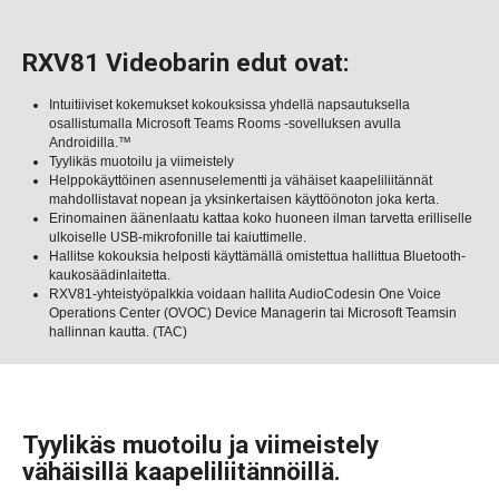
RXV81 Videobarin edut ovat:
Intuitiiviset kokemukset kokouksissa yhdellä napsautuksella
osallistumalla Microsoft Teams Rooms -sovelluksen avulla
Androidilla.™
Tyylikäs muotoilu ja viimeistely
Helppokäyttöinen asennuselementti ja vähäiset kaapeliliitännät
mahdollistavat nopean ja yksinkertaisen käyttöönoton joka kerta.
Erinomainen äänenlaatu kattaa koko huoneen ilman tarvetta erilliselle
ulkoiselle USB-mikrofonille tai kaiuttimelle.
Hallitse kokouksia helposti käyttämällä omistettua hallittua Bluetooth-
kaukosäädinlaitetta.
RXV81-yhteistyöpalkkia voidaan hallita AudioCodesin One Voice
Operations Center (OVOC) Device Managerin tai Microsoft Teamsin
hallinnan kautta. (TAC)
Tyylikäs muotoilu ja viimeistely
vähäisillä kaapeliliitännöillä.