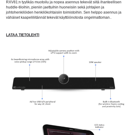
RXV81:n tyylikäs muotoilu ja nopea asennus tekevät siitä ihanteellisen
huddle-tiloihin, pieniin jaettuihin huoneisiin sekä johtajien ja
johtohenkilöiden henkilökohtaisiin toimistoihin. Sen helppo asennus ja
vähäiset kaapeliliitännät tekevät käyttöönotosta ongelmattoman..
LATAA TIETOLEHTI