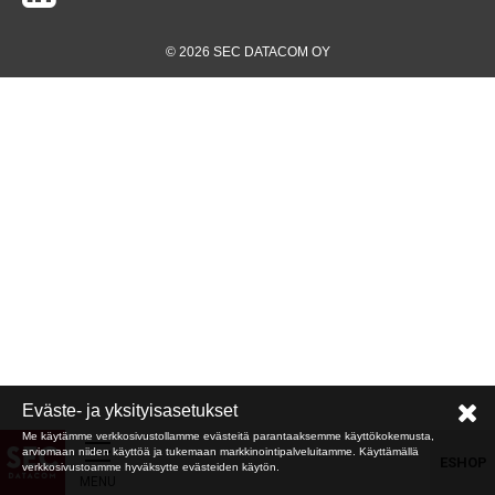
© 2026 SEC DATACOM OY
Eväste- ja yksityisasetukset
Me käytämme verkkosivustollamme evästeitä parantaaksemme käyttökokemusta,
arviomaan niiden käyttöä ja tukemaan markkinointipalveluitamme. Käyttämällä
ESHOP
verkkosivustoamme hyväksytte evästeiden käytön.
MENU