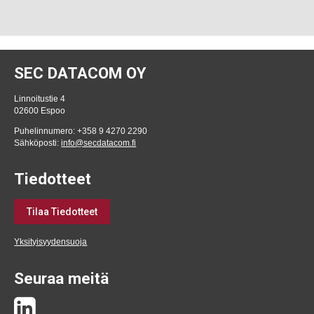
SEC DATACOM OY
Linnoitustie 4
02600 Espoo
Puhelinnumero: +358 9 4270 2290
Sähköposti:
info@secdatacom.fi
Tiedotteet
Tilaa Tiedotteet
Yksityisyydensuoja
Seuraa meitä