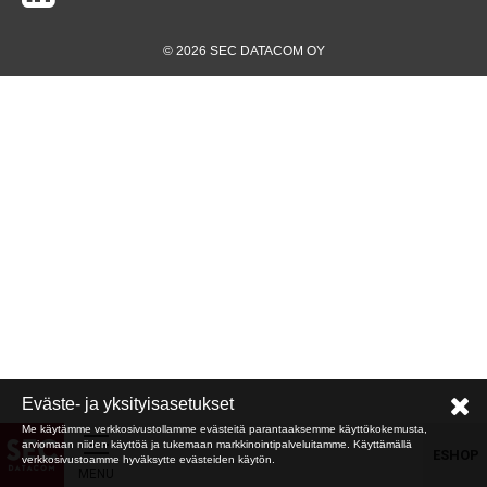
© 2026 SEC DATACOM OY
Eväste- ja yksityisasetukset
Me käytämme verkkosivustollamme evästeitä parantaaksemme käyttökokemusta,
arviomaan niiden käyttöä ja tukemaan markkinointipalveluitamme. Käyttämällä
ESHOP
verkkosivustoamme hyväksytte evästeiden käytön.
MENU