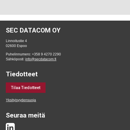
SEC DATACOM OY
Linnoitustie 4
02600 Espoo
Puhelinnumero: +358 9 4270 2290
Sähköposti:
info@secdatacom.fi
Tiedotteet
Tilaa Tiedotteet
Yksityisyydensuoja
Seuraa meitä