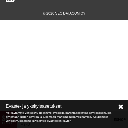
© 2026 SEC DATACOM OY
Eväste- ja yksityisasetukset
Me käytämme verkkosivustollamme evästeitä parantaaksemme käyttökokemusta,
arviomaan niiden käyttöä ja tukemaan markkinointipalveluitamme. Käyttämällä
ESHOP
verkkosivustoamme hyväksytte evästeiden käytön.
MENU