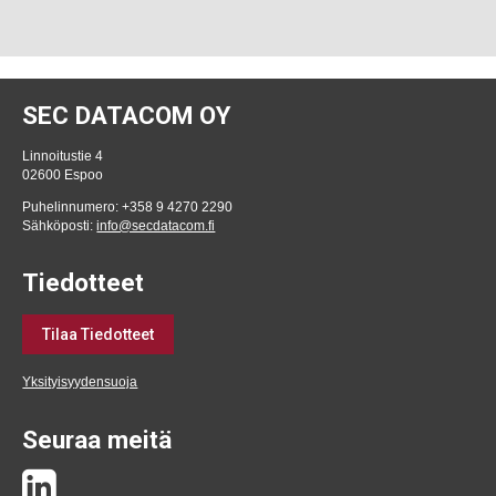
SEC DATACOM OY
Linnoitustie 4
02600 Espoo
Puhelinnumero: +358 9 4270 2290
Sähköposti:
info@secdatacom.fi
Tiedotteet
Tilaa Tiedotteet
Yksityisyydensuoja
Seuraa meitä