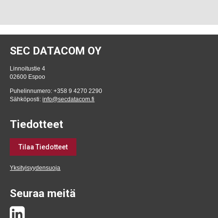
SEC DATACOM OY
Linnoitustie 4
02600 Espoo
Puhelinnumero: +358 9 4270 2290
Sähköposti:
info@secdatacom.fi
Tiedotteet
Tilaa Tiedotteet
Yksityisyydensuoja
Seuraa meitä