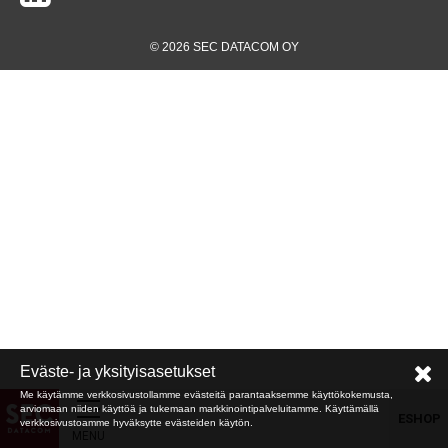
© 2026 SEC DATACOM OY
Eväste- ja yksityisasetukset
Me käytämme verkkosivustollamme evästeitä parantaaksemme käyttökokemusta,
arviomaan niiden käyttöä ja tukemaan markkinointipalveluitamme. Käyttämällä
ESHOP
verkkosivustoamme hyväksytte evästeiden käytön.
MENU