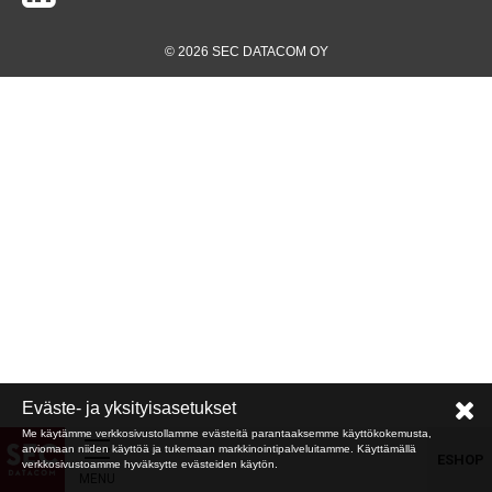
© 2026 SEC DATACOM OY
Eväste- ja yksityisasetukset
Me käytämme verkkosivustollamme evästeitä parantaaksemme käyttökokemusta,
arviomaan niiden käyttöä ja tukemaan markkinointipalveluitamme. Käyttämällä
ESHOP
verkkosivustoamme hyväksytte evästeiden käytön.
MENU