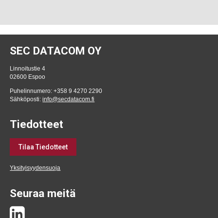
SEC DATACOM OY
Linnoitustie 4
02600 Espoo
Puhelinnumero: +358 9 4270 2290
Sähköposti:
info@secdatacom.fi
Tiedotteet
Tilaa Tiedotteet
Yksityisyydensuoja
Seuraa meitä