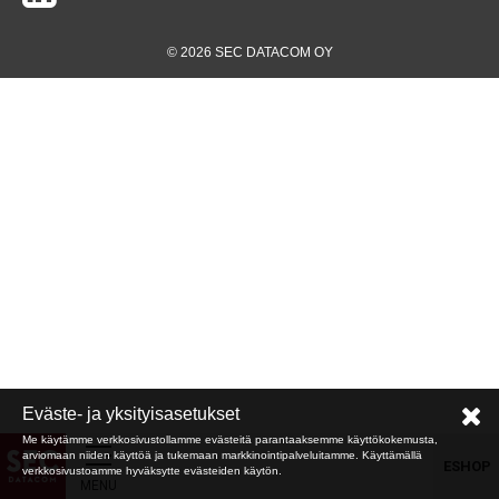
© 2026 SEC DATACOM OY
Eväste- ja yksityisasetukset
Me käytämme verkkosivustollamme evästeitä parantaaksemme käyttökokemusta,
arviomaan niiden käyttöä ja tukemaan markkinointipalveluitamme. Käyttämällä
ESHOP
verkkosivustoamme hyväksytte evästeiden käytön.
MENU