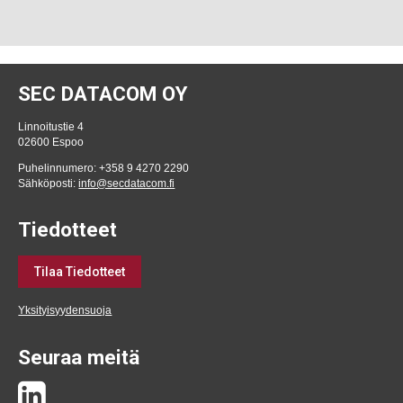
SEC DATACOM OY
Linnoitustie 4
02600 Espoo
Puhelinnumero: +358 9 4270 2290
Sähköposti:
info@secdatacom.fi
Tiedotteet
Tilaa Tiedotteet
Yksityisyydensuoja
Seuraa meitä